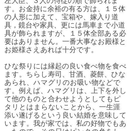
左大臣、３人の侍従の順で飾られま
す。お金持に余裕の有る方は、１５体
の人形に加えて、宝箱や、嫁入り道
具，鏡台や家具、更には馬車まで小道
具が飾られますが、１５体全部ある必
要はありません。一番大事なお殿様と
お姫様さえあれば十分です。
ひな祭りには縁起の良い食べ物を食べ
ます。ちらし寿司、甘酒、菱餅、ひな
あられ、ハマグリのお吸い物などで
す。例えば、ハマグリは、上下を外し
て他のものと合わせようとしてもピ
タリとはまらないことから、一生涯
添い遂げるという良い結婚を意味して
います。我が家では、私の好物でもあ