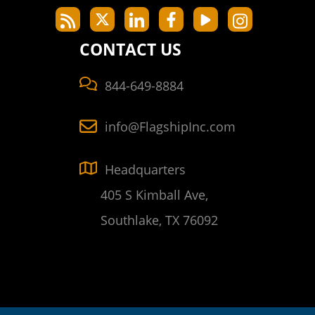
CONTACT US
844-649-8884
info@FlagshipInc.com
Headquarters
405 S Kimball Ave,
Southlake, TX 76092